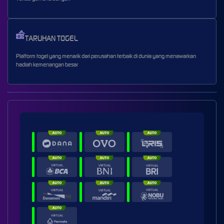
TARUHAN TOGEL
Platform togel yang menarik dari perusahan terbaik di dunia yang menawarkan
hadiah kemenangan besar