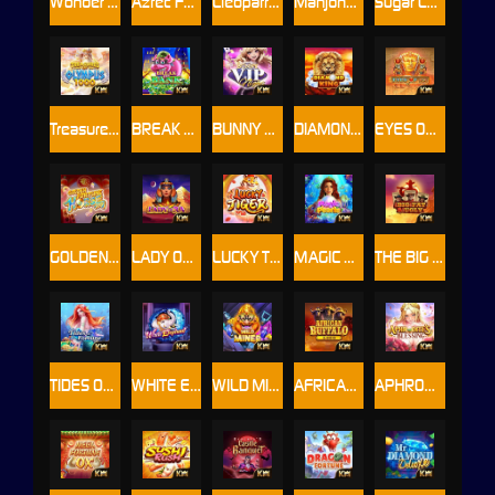
Wonder Ace
Aztec Fortune
Cleopatra's Fortune Ways
Mahjong Dragon Ways
Sugar Candy Bonanza
Treasures of Olympus 1000
BREAK THE BANK
BUNNY VIP NIGHT
DIAMOND KING
EYES OF RA
GOLDEN FORTUNE HORSE
LADY OF RA
LUCKY TIGER
MAGIC PEARLS
THE BIG THE FAT THE UGLY
TIDES OF FORTUNE
WHITE ELEPHANT
WILD MINER
AFRICAN BUFFALO 5000
APHRODITE’S BLESSING