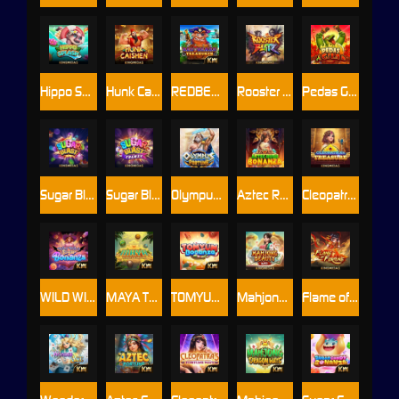
Hippo Splash
Hunk Cai Shen
REDBEARD TREASURE
Rooster Blitz
Pedas Gila
Sugar Blast
Sugar Blast Frenzy
Olympus Fortune
Aztec Rush Bonanza
Cleopatra's Treasure
WILD WITCH SUGAR BONANZA
MAYA TEMPLE OF FORTUNE
TOMYUM BONANZA
Mahjong Beauty
Flame of Fortune