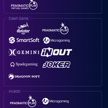
Crash Game
Arcade