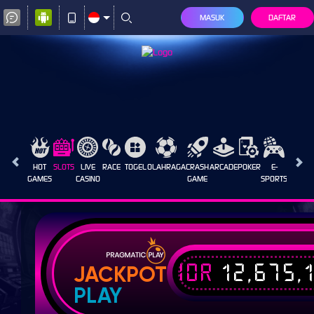
MASUK
DAFTAR
HOT
SLOTS
LIVE
RACE
TOGEL
OLAHRAGA
CRASH
ARCADE
POKER
E-
PROMO
GAMES
CASINO
GAME
SPORTS
IDR
12,675,
JACKPOT
PLAY