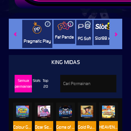
i
i
i
i
i
Facha
Fat Panda
Slot88 x PP
PG Soft
Pragmatic Play
KING MIDAS
Semua
Slots
Top
permainan
20
Colour Game Mega Bonus
Dear Senpai
Gems of Valhalla
Gold Rush Bonanza
HEAVENLY FEAST WITH WUKONG