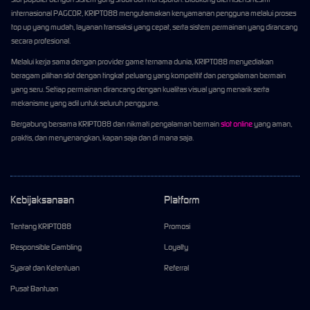
internasional PAGCOR, KRIPTO88 mengutamakan kenyamanan pengguna melalui proses
top up yang mudah, layanan transaksi yang cepat, serta sistem permainan yang dirancang
secara profesional.
Melalui kerja sama dengan provider game ternama dunia, KRIPTO88 menyediakan
beragam pilihan slot dengan tingkat peluang yang kompetitif dan pengalaman bermain
yang seru. Setiap permainan dirancang dengan kualitas visual yang menarik serta
mekanisme yang adil untuk seluruh pengguna.
Bergabung bersama KRIPTO88 dan nikmati pengalaman bermain
slot online
yang aman,
praktis, dan menyenangkan, kapan saja dan di mana saja.
Kebijaksanaan
Platform
Tentang KRIPTO88
Promosi
Responsible Gambling
Loyalty
Syarat dan Ketentuan
Referral
Pusat Bantuan