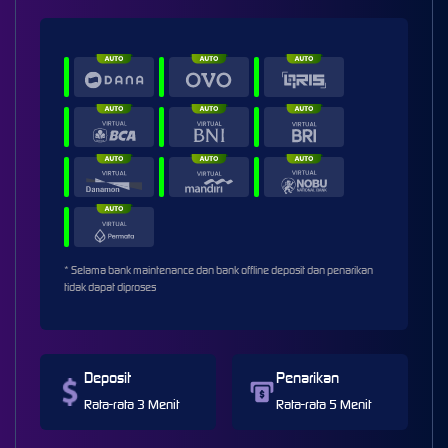
* Selama bank maintenance dan bank offline deposit dan penarikan
tidak dapat diproses
Deposit
Penarikan
Rata-rata 3 Menit
Rata-rata 5 Menit