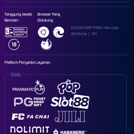
Tanggung Jawab
Browser Yang
Bermain
Didukung
©2026 KRIPTO88. Hak cipta
dilindungi | 18+
Platform Penyedia Layanan
Slots