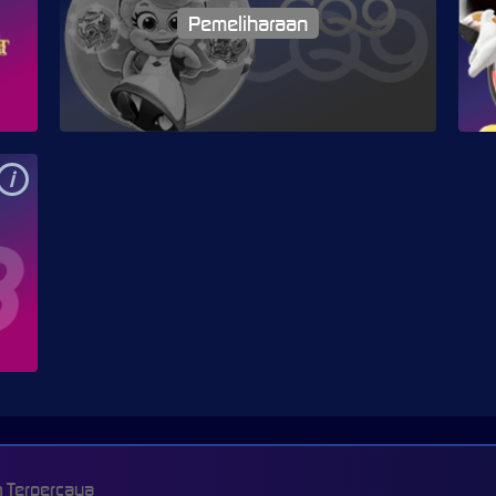
i
m Terpercaya