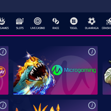
 GAMES
SLOTS
LIVE CASINO
RACE
TOGEL
OLAHRAGA
CRASH
i
i
i
i