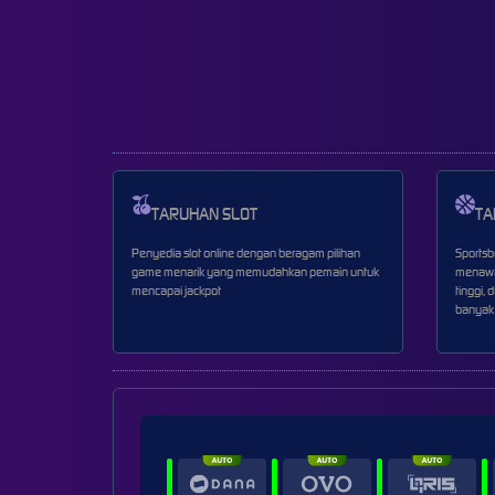
TARUHAN SLOT
TA
Penyedia slot online dengan beragam pilihan
Sportsb
game menarik yang memudahkan pemain untuk
menawar
mencapai jackpot
tinggi,
banyak 