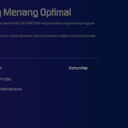
ng Menang Optimal
esmi internasional PAGCOR, KRIPTO88 mengutamakan kenyamanan pengguna
 seru. Setiap permainan dirancang dengan kualitas visual yang menarik
n
Komunitas
IPTO88
7884901644