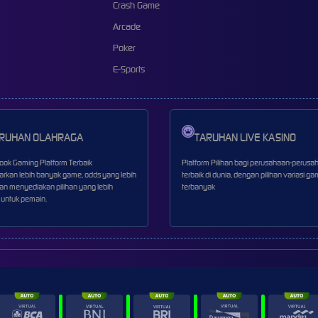
Crash Game
Arcade
Poker
E-Sports
RUHAN OLAHRAGA
TARUHAN LIVE KASINO
ook Gaming Platform Terbaik
Platform Pilihan bagi perusahaan-perusa
kan lebih banyak game, odds yang lebih
terbaik di dunia, dengan pilihan variasi g
 dan menyediakan pilihan yang lebih
terbanyak
untuk pemain.