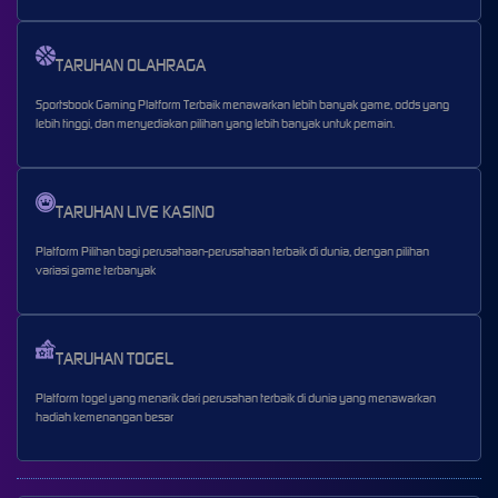
TARUHAN OLAHRAGA
Sportsbook Gaming Platform Terbaik menawarkan lebih banyak game, odds yang
lebih tinggi, dan menyediakan pilihan yang lebih banyak untuk pemain.
TARUHAN LIVE KASINO
Platform Pilihan bagi perusahaan-perusahaan terbaik di dunia, dengan pilihan
variasi game terbanyak
TARUHAN TOGEL
Platform togel yang menarik dari perusahan terbaik di dunia yang menawarkan
hadiah kemenangan besar