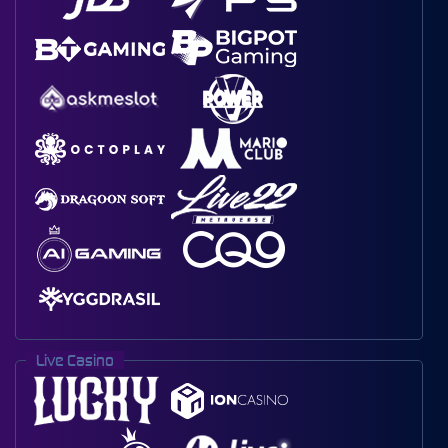
Live Casino