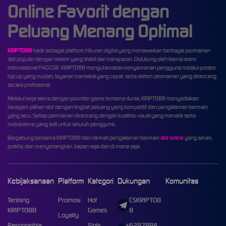
Online Favorit dengan
Peluang Menang Optimal
KRIPTO88
hadir sebagai platform hiburan digital yang menawarkan berbagai permainan
slot populer dengan sistem yang stabil dan transparan. Didukung oleh lisensi resmi
internasional PAGCOR, KRIPTO88 mengutamakan kenyamanan pengguna melalui proses
top up yang mudah, layanan transaksi yang cepat, serta sistem permainan yang dirancang
secara profesional.
Melalui kerja sama dengan provider game ternama dunia, KRIPTO88 menyediakan
beragam pilihan slot dengan tingkat peluang yang kompetitif dan pengalaman bermain
yang seru. Setiap permainan dirancang dengan kualitas visual yang menarik serta
mekanisme yang adil untuk seluruh pengguna.
Bergabung bersama KRIPTO88 dan nikmati pengalaman bermain
slot online
yang aman,
praktis, dan menyenangkan, kapan saja dan di mana saja.
Kebijaksanaan
Platform
Kategori
Dukungan
Komunitas
Tentang
Promosi
Hot
CSKRIPTO8
KRIPTO88
Games
8
Loyalty
Responsible
Slots
+6287884