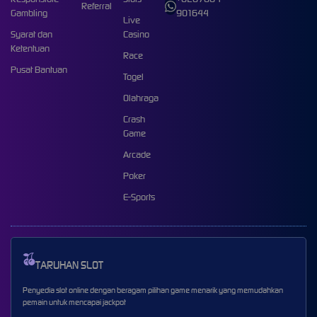
Referral
Gambling
901644
Live
Syarat dan
Casino
Ketentuan
Race
Pusat Bantuan
Togel
Olahraga
Crash
Game
Arcade
Poker
E-Sports
TARUHAN SLOT
Penyedia slot online dengan beragam pilihan game menarik yang memudahkan
pemain untuk mencapai jackpot