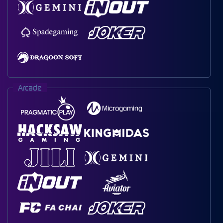
Arcade