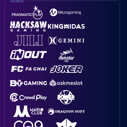
Arcade