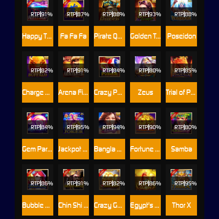
RTP
91%
RTP
87%
RTP
RTP
93%
RTP
Happy Taxi
Fa Fa Fa
Pirate Queen
Golden Temple
Poseidon
RTP
RTP
91%
RTP
84%
RTP
80%
RTP
Charge Buffalo Ascent
Arena Fighter
Crazy Pusher
Zeus
Trial of Phoenix
RTP
84%
RTP
95%
RTP
94%
RTP
RTP
80%
Gem Party
Jackpot Joker
Bangla Beauty
Fortune Tree
Samba
RTP
86%
RTP
RTP
82%
RTP
86%
RTP
95%
Bubble Beauty
Chin Shi Huang
Crazy Golden Bank
Egypt's Glow
Thor X