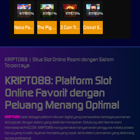
RTP
95%
RTP
81%
RTP
79%
RTP
82%
Neko Fortune
The Pig House
3 Coin Treasures
Cricket Sah 75
KRIPTO88 | Situs Slot Online Resmi dengan Sistem
Terpercaya
KRIPTO88: Platform Slot
Online Favorit dengan
Peluang Menang Optimal
KRIPTO88
hadir sebagai platform hiburan digital yang menawarkan berbagai permainan
slot populer dengan sistem yang stabil dan transparan. Didukung oleh lisensi resmi
internasional PAGCOR, KRIPTO88 mengutamakan kenyamanan pengguna melalui proses
top up yang mudah, layanan transaksi yang cepat, serta sistem permainan yang dirancang
secara profesional.