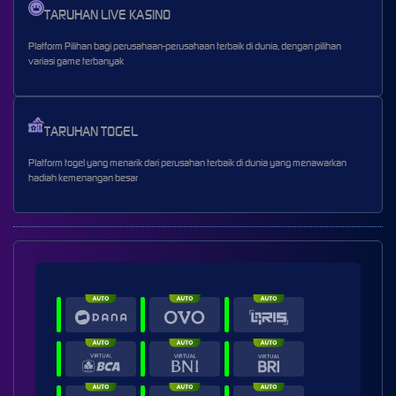
TARUHAN LIVE KASINO
Platform Pilihan bagi perusahaan-perusahaan terbaik di dunia, dengan pilihan
variasi game terbanyak
TARUHAN TOGEL
Platform togel yang menarik dari perusahan terbaik di dunia yang menawarkan
hadiah kemenangan besar