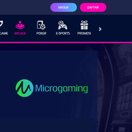
MASUK
DAFTAR
 GAME
ARCADE
POKER
E-SPORTS
PROMOSI