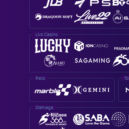
Live Casino
Race
To
Olahraga