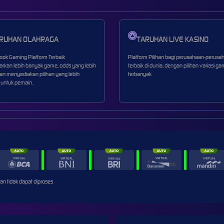
RUHAN OLAHRAGA
TARUHAN LIVE KASINO
ook Gaming Platform Terbaik
Platform Pilihan bagi perusahaan-perusa
kan lebih banyak game, odds yang lebih
terbaik di dunia, dengan pilihan variasi g
 dan menyediakan pilihan yang lebih
terbanyak
untuk pemain.
an tidak dapat diproses