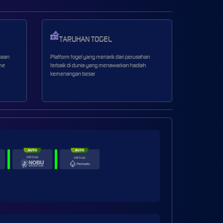
TARUHAN TOGEL
haan
Platform togel yang menarik dari perusahan
ame
terbaik di dunia yang menawarkan hadiah
kemenangan besar