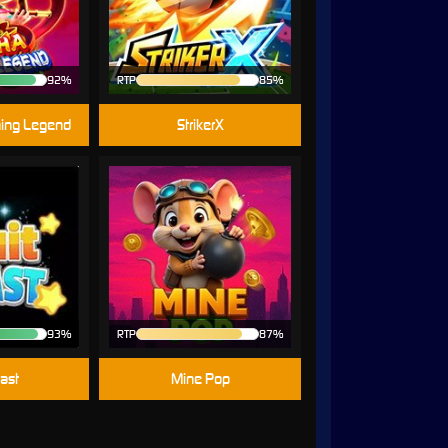
92%
RTP
85%
ing Legend
StrikerX
93%
RTP
87%
last
Mine Pop