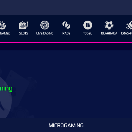
 GAMES
SLOTS
LIVE CASINO
RACE
TOGEL
OLAHRAGA
CRASH
MICROGAMING