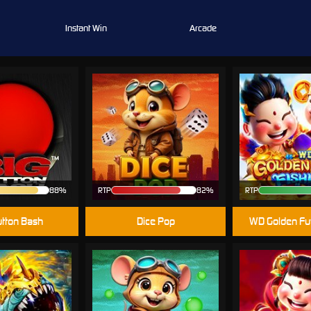
Instant Win
Arcade
88%
RTP
82%
RTP
utton Bash
Dice Pop
WD Golden Fu