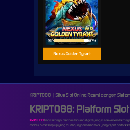
RTP
87%
Nexus Golden Tyrant
KRIPTO88 | Situs Slot Online Resmi dengan Siste
KRIPTO88: Platform Slo
KRIPTO88
hadir sebagai platform hiburan digital yang menawarkan berba
melalui proses top up yang mudah, layanan transaksi yang cepat, serta sis