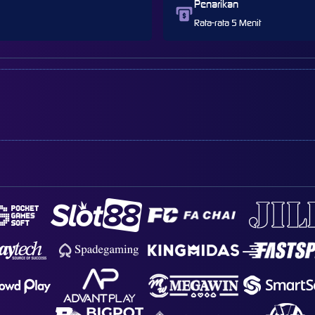
Penarikan
Rata-rata 5 Menit