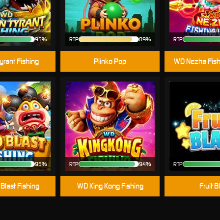
95%
RTP
89%
RTP
yrant Fishing
Plinko Pop
WD Nezha Fish
95%
RTP
94%
RTP
Blast Fishing
WD King Kong Fishing
Fruit B