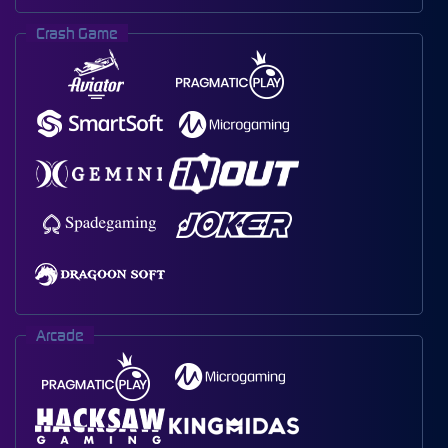
Crash Game
Arcade