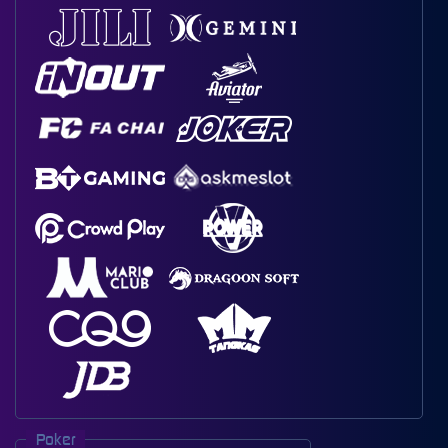
Poker