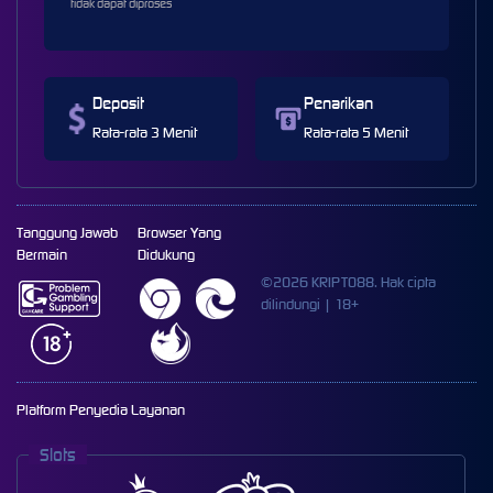
tidak dapat diproses
Deposit
Penarikan
Rata-rata 3 Menit
Rata-rata 5 Menit
Tanggung Jawab
Browser Yang
Bermain
Didukung
©2026 KRIPTO88. Hak cipta
dilindungi | 18+
Platform Penyedia Layanan
Slots