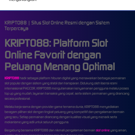
KRIPTO88 | Situs Slot Online Resmi dengan Sistem
Terpercaya
KRIPTO88: Platform Slot
Online Favorit dengan
Peluang Menang Optimal
KRIPTO88
hadir sebagai platform hiburan digital yang menawarkan berbagai permainan
slot populer dengan sistem yang stabil dan transparan. Didukung oleh lisensi resmi
internasional PAGCOR, KRIPTO88 mengutamakan kenyamanan pengguna melalui proses
top up yang mudah, layanan transaksi yang cepat, serta sistem permainan yang dirancang
secara profesional.
Melalui kerja sama dengan provider game ternama dunia, KRIPTO88 menyediakan
beragam pilihan slot dengan tingkat peluang yang kompetitif dan pengalaman bermain
yang seru. Setiap permainan dirancang dengan kualitas visual yang menarik serta
mekanisme yang adil untuk seluruh pengguna.
Bergabung bersama KRIPTO88 dan nikmati pengalaman bermain
slot online
yang aman,