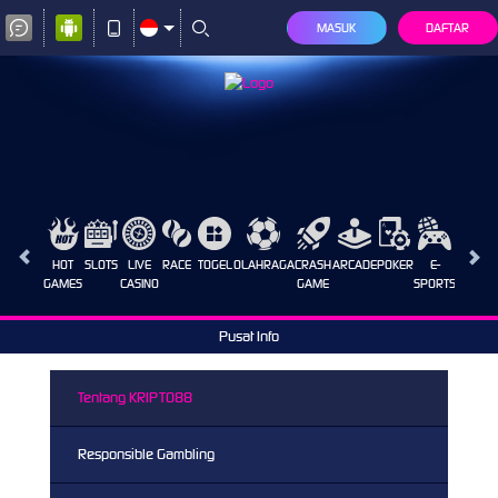
MASUK
DAFTAR
HOT
SLOTS
LIVE
RACE
TOGEL
OLAHRAGA
CRASH
ARCADE
POKER
E-
PROMO
GAMES
CASINO
GAME
SPORTS
Pusat Info
Tentang KRIPTO88
Responsible Gambling